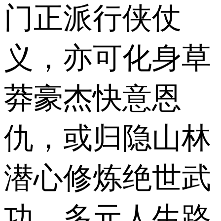
门正派行侠仗
义，亦可化身草
莽豪杰快意恩
仇，或归隐山林
潜心修炼绝世武
功，多元人生路