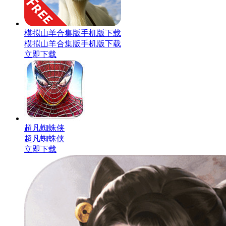
模拟山羊合集版手机版下载
模拟山羊合集版手机版下载
立即下载
超凡蜘蛛侠
超凡蜘蛛侠
立即下载