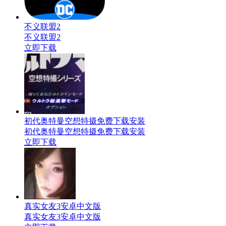
不义联盟2
不义联盟2
立即下载
初代奥特曼空想特摄免费下载安装
初代奥特曼空想特摄免费下载安装
立即下载
真实女友3安卓中文版
真实女友3安卓中文版