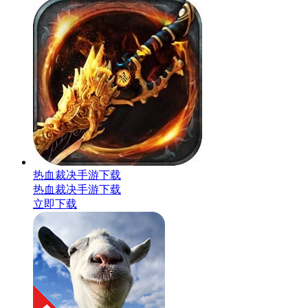
热血裁决手游下载
热血裁决手游下载
立即下载