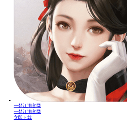
一梦江湖官网
一梦江湖官网
立即下载