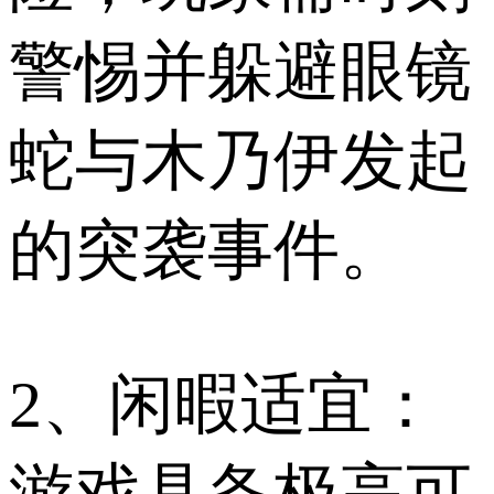
警惕并躲避眼镜
蛇与木乃伊发起
的突袭事件。
2、闲暇适宜：