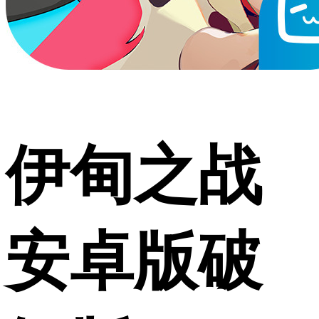
伊甸之战
安卓版破