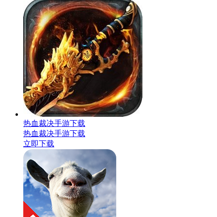
热血裁决手游下载
热血裁决手游下载
立即下载