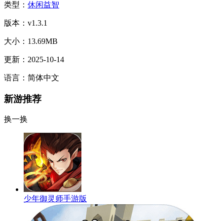
类型：
休闲益智
版本：v1.3.1
大小：13.69MB
更新：2025-10-14
语言：简体中文
新游推荐
换一换
少年御灵师手游版