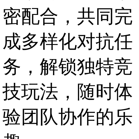
密配合，共同完
成多样化对抗任
务，解锁独特竞
技玩法，随时体
验团队协作的乐