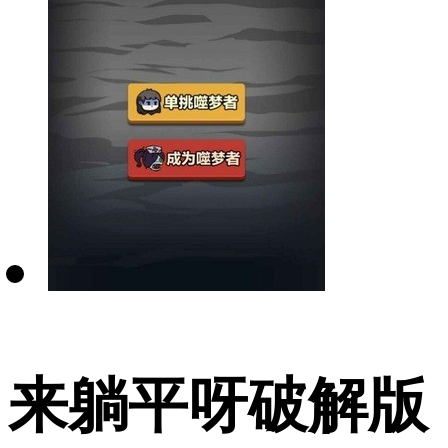
来躺平呀破解版