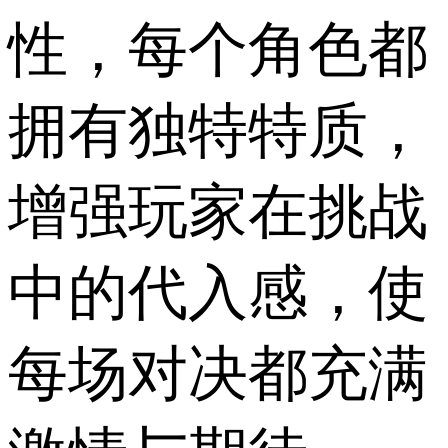
性，每个角色都
拥有独特特质，
增强玩家在挑战
中的代入感，使
每场对决都充满