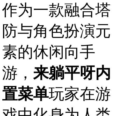
作为一款融合塔
防与角色扮演元
素的休闲向手
游，
来躺平呀内
置菜单
玩家在游
戏中化身为人类