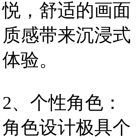
悦，舒适的画面
质感带来沉浸式
体验。
2、个性角色：
角色设计极具个