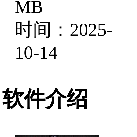
MB
时间：2025-
10-14
软件介绍