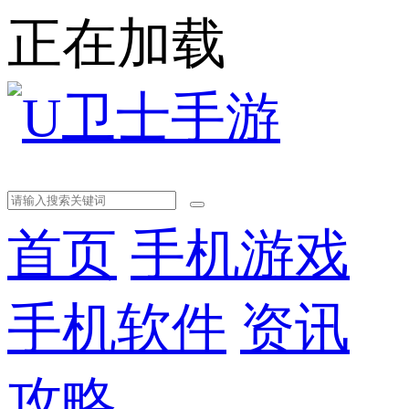
正在加载
首页
手机游戏
手机软件
资讯
攻略