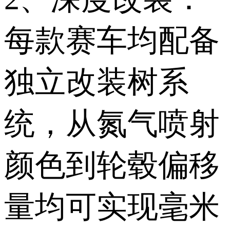
每款赛车均配备
独立改装树系
统，从氮气喷射
颜色到轮毂偏移
量均可实现毫米