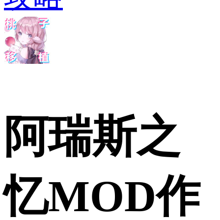
阿瑞斯之
忆MOD作