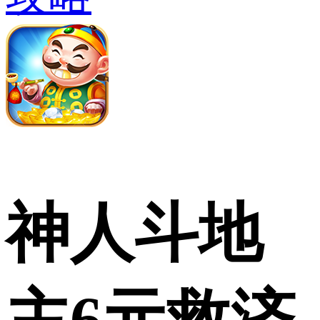
神人斗地
主6元救济