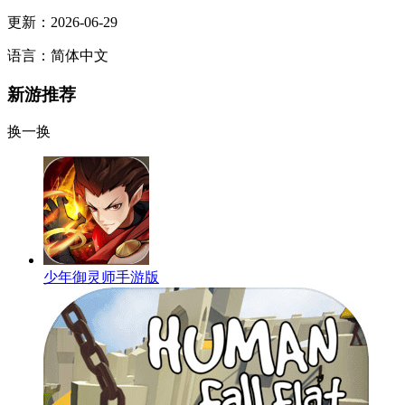
更新：2026-06-29
语言：简体中文
新游推荐
换一换
少年御灵师手游版