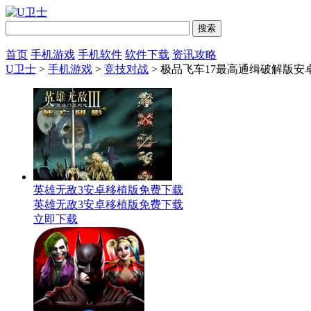
首页
手机游戏
手机软件
软件下载
资讯攻略
U卫士
>
手机游戏
>
竞技对战
> 极品飞车17最高通缉破解版安
英雄无敌3安卓移植版免费下载
英雄无敌3安卓移植版免费下载
立即下载