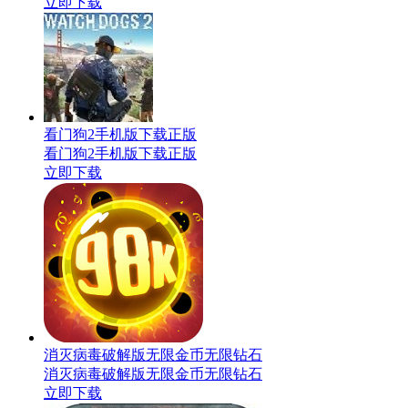
立即下载
看门狗2手机版下载正版
看门狗2手机版下载正版
立即下载
消灭病毒破解版无限金币无限钻石
消灭病毒破解版无限金币无限钻石
立即下载