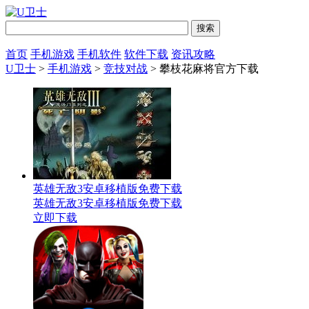
首页
手机游戏
手机软件
软件下载
资讯攻略
U卫士
>
手机游戏
>
竞技对战
> 攀枝花麻将官方下载
英雄无敌3安卓移植版免费下载
英雄无敌3安卓移植版免费下载
立即下载