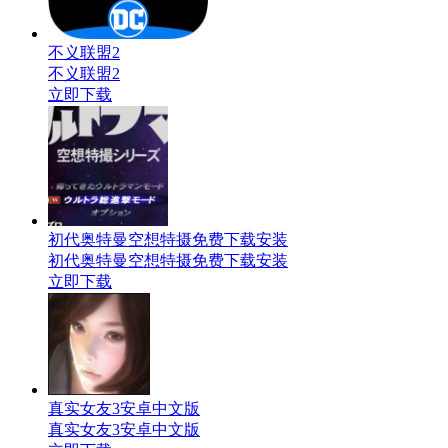
不义联盟2
不义联盟2
立即下载
初代奥特曼空想特摄免费下载安装
初代奥特曼空想特摄免费下载安装
立即下载
真实女友3安卓中文版
真实女友3安卓中文版