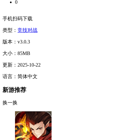
0
手机扫码下载
类型：
竞技对战
版本：v3.0.3
大小：85MB
更新：2025-10-22
语言：简体中文
新游推荐
换一换