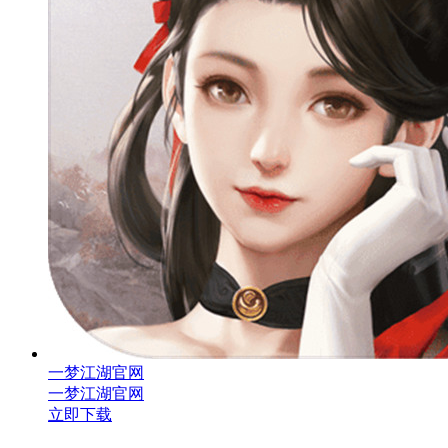
一梦江湖官网
一梦江湖官网
立即下载