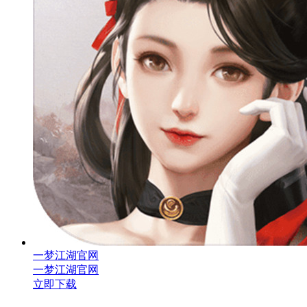
一梦江湖官网
一梦江湖官网
立即下载