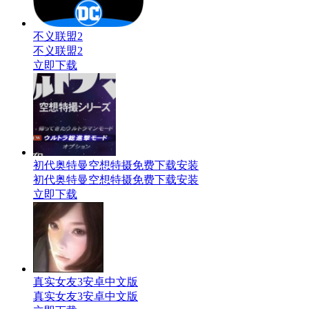
不义联盟2
不义联盟2
立即下载
初代奥特曼空想特摄免费下载安装
初代奥特曼空想特摄免费下载安装
立即下载
真实女友3安卓中文版
真实女友3安卓中文版