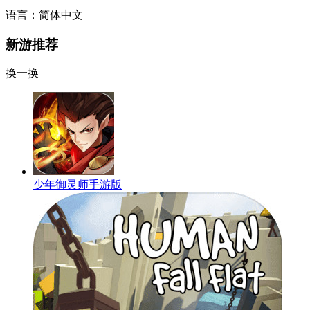
语言：简体中文
新游推荐
换一换
少年御灵师手游版