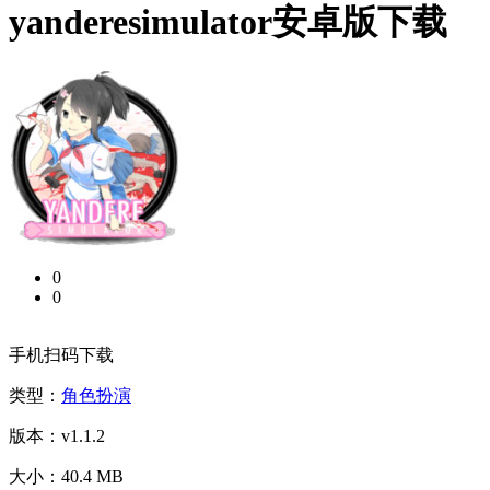
yanderesimulator安卓版下载
0
0
手机扫码下载
类型：
角色扮演
版本：v1.1.2
大小：40.4 MB