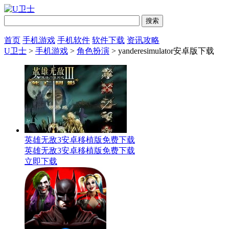
首页
手机游戏
手机软件
软件下载
资讯攻略
U卫士
>
手机游戏
>
角色扮演
> yanderesimulator安卓版下载
英雄无敌3安卓移植版免费下载
英雄无敌3安卓移植版免费下载
立即下载