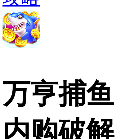
万亨捕鱼
内购破解