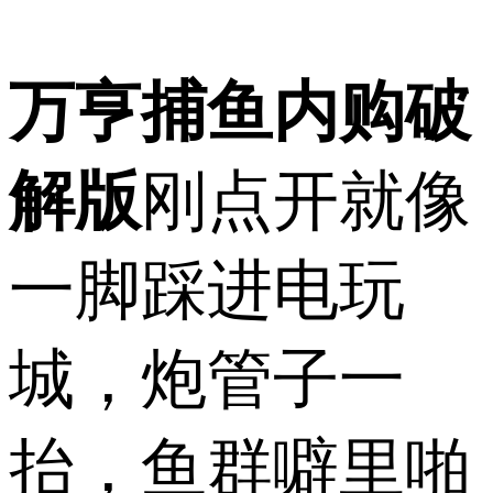
万亨捕鱼内购破
解版
刚点开就像
一脚踩进电玩
城，炮管子一
抬，鱼群噼里啪