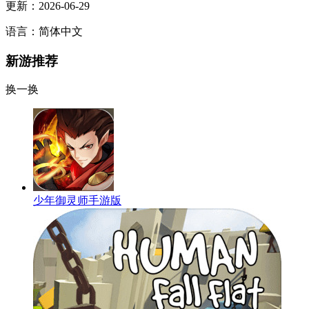
更新：2026-06-29
语言：简体中文
新游推荐
换一换
少年御灵师手游版