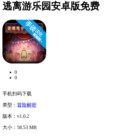
逃离游乐园安卓版免费
0
0
手机扫码下载
类型：
冒险解密
版本：v1.0.2
大小：58.53 MB