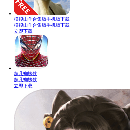
模拟山羊合集版手机版下载
模拟山羊合集版手机版下载
立即下载
超凡蜘蛛侠
超凡蜘蛛侠
立即下载