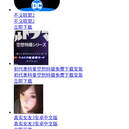
不义联盟2
不义联盟2
立即下载
初代奥特曼空想特摄免费下载安装
初代奥特曼空想特摄免费下载安装
立即下载
真实女友3安卓中文版
真实女友3安卓中文版