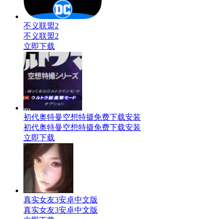
不义联盟2
不义联盟2
立即下载
初代奥特曼空想特摄免费下载安装
初代奥特曼空想特摄免费下载安装
立即下载
真实女友3安卓中文版
真实女友3安卓中文版