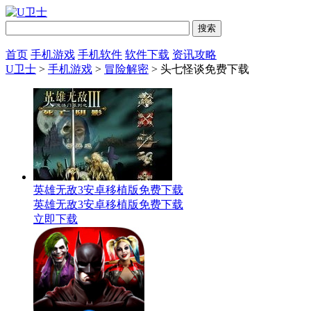
首页
手机游戏
手机软件
软件下载
资讯攻略
U卫士
>
手机游戏
>
冒险解密
> 头七怪谈免费下载
英雄无敌3安卓移植版免费下载
英雄无敌3安卓移植版免费下载
立即下载