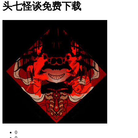
头七怪谈免费下载
0
0