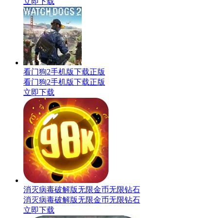
立即下载
看门狗2手机版下载正版
看门狗2手机版下载正版
立即下载
消灭病毒破解版无限金币无限钻石
消灭病毒破解版无限金币无限钻石
立即下载