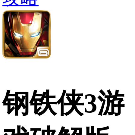
钢铁侠3游