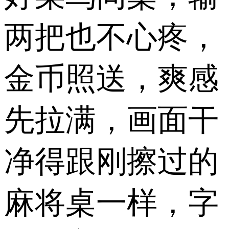
两把也不心疼，
金币照送，爽感
先拉满，画面干
净得跟刚擦过的
麻将桌一样，字