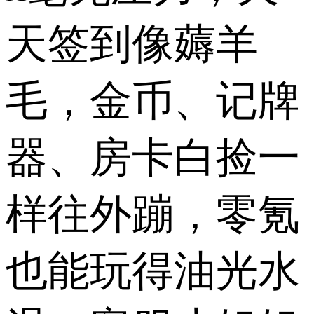
天签到像薅羊
毛，金币、记牌
器、房卡白捡一
样往外蹦，零氪
也能玩得油光水