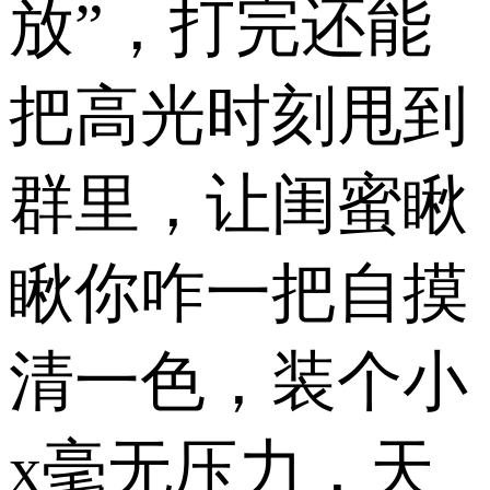
放”，打完还能
把高光时刻甩到
群里，让闺蜜瞅
瞅你咋一把自摸
清一色，装个小
x毫无压力，天