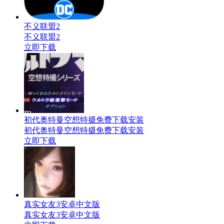
不义联盟2
不义联盟2
立即下载
初代奥特曼空想特摄免费下载安装
初代奥特曼空想特摄免费下载安装
立即下载
真实女友3安卓中文版
真实女友3安卓中文版