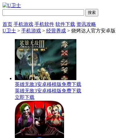
首页
手机游戏
手机软件
软件下载
资讯攻略
U卫士
>
手机游戏
>
经营养成
> 烧烤达人官方安卓版
英雄无敌3安卓移植版免费下载
英雄无敌3安卓移植版免费下载
立即下载