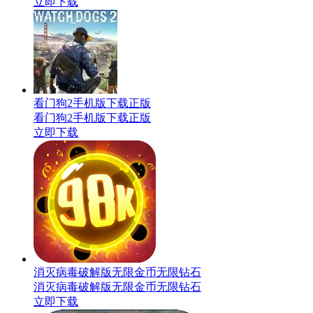
立即下载
看门狗2手机版下载正版
看门狗2手机版下载正版
立即下载
消灭病毒破解版无限金币无限钻石
消灭病毒破解版无限金币无限钻石
立即下载