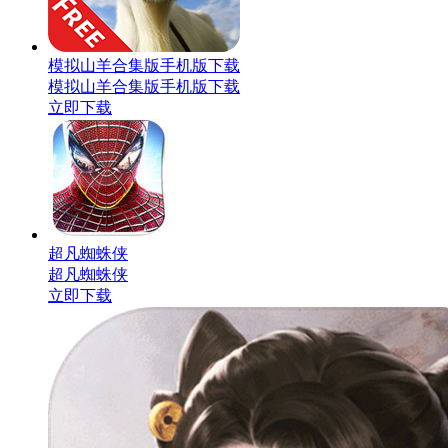
模拟山羊合集版手机版下载
模拟山羊合集版手机版下载
立即下载
超凡蜘蛛侠
超凡蜘蛛侠
立即下载