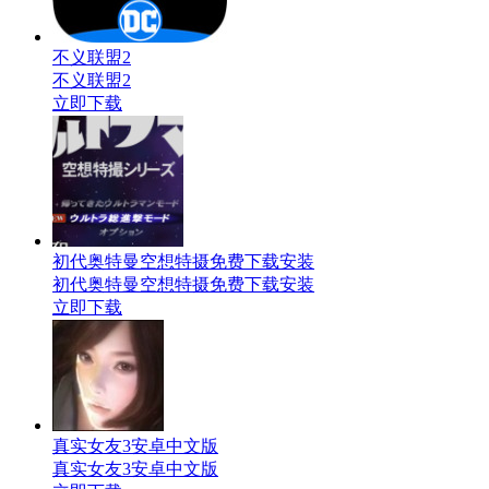
不义联盟2
不义联盟2
立即下载
初代奥特曼空想特摄免费下载安装
初代奥特曼空想特摄免费下载安装
立即下载
真实女友3安卓中文版
真实女友3安卓中文版