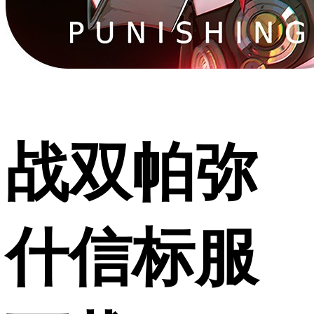
战双帕弥
什信标服