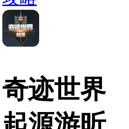
奇迹世界
起源游昕