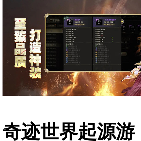
奇迹世界起源游