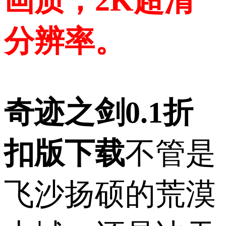
画质，2K超清
分辨率。
奇迹之剑0.1折
扣版下载
不管是
飞沙扬硕的荒漠