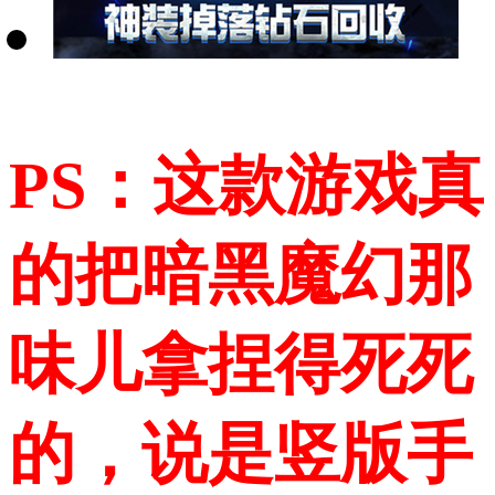
PS：这款游戏真
的把暗黑魔幻那
味儿拿捏得死死
的，说是竖版手