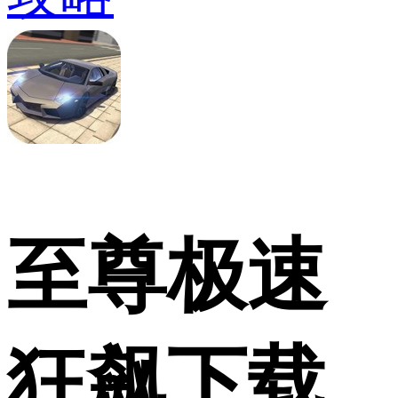
至尊极速
狂飙下载