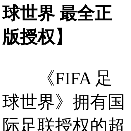
球世界 最全正
版授权】
《FIFA 足
球世界》拥有国
际足联授权的超