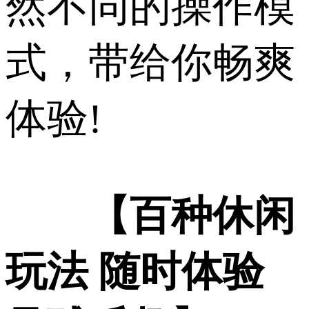
然不同的操作模
式，带给你畅爽
体验!
【百种休闲
玩法 随时体验