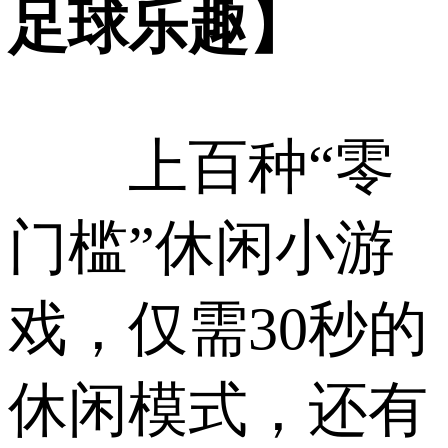
足球乐趣】
上百种“零
门槛”休闲小游
戏，仅需30秒的
休闲模式，还有