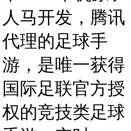
人马开发，腾讯
代理的足球手
游，是唯一获得
国际足联官方授
权的竞技类足球