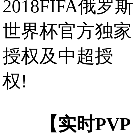
2018FIFA俄罗斯
世界杯官方独家
授权及中超授
权!
【实时PVP