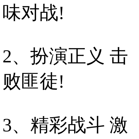
味对战!
2、扮演正义 击
败匪徒!
3、精彩战斗 激