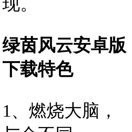
现。
绿茵风云安卓版
下载特色
1、燃烧大脑，