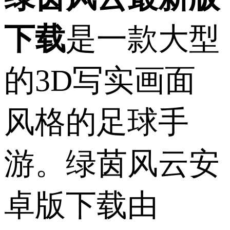
下载
是一款大型
的3D写实画面
风格的足球手
游。绿茵风云安
卓版下载由