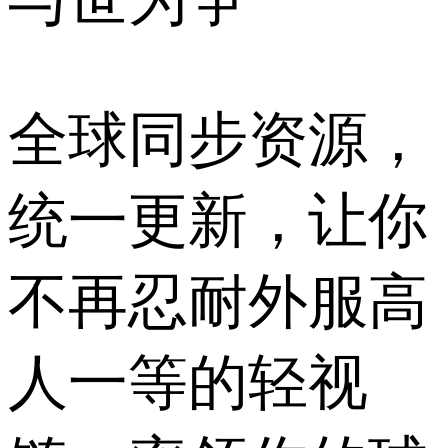
全球同步资源，
统一更新，让你
不再忍耐外服高
人一等的轻视