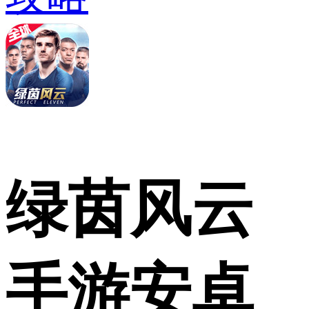
绿茵风云
手游安卓