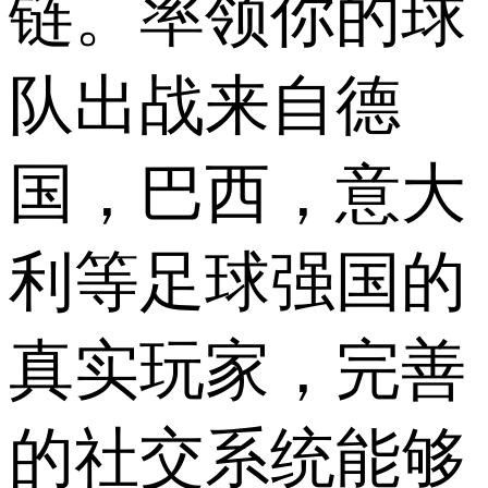
链。率领你的球
队出战来自德
国，巴西，意大
利等足球强国的
真实玩家，完善
的社交系统能够