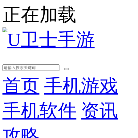
正在加载
首页
手机游戏
手机软件
资讯
攻略