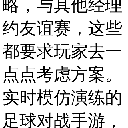
略，与其他经理
约友谊赛，这些
都要求玩家去一
点点考虑方案。
实时模仿演练的
足球对战手游，