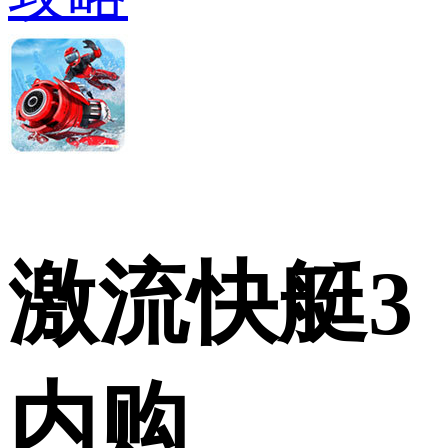
激流快艇3
内购