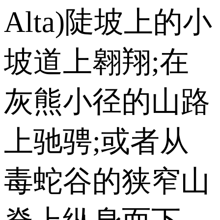
Alta)陡坡上的小
坡道上翱翔;在
灰熊小径的山路
上驰骋;或者从
毒蛇谷的狭窄山