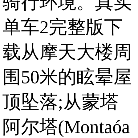
骑行环境。真实
单车2完整版下
载从摩天大楼周
围50米的眩晕屋
顶坠落;从蒙塔
阿尔塔(Montaóa