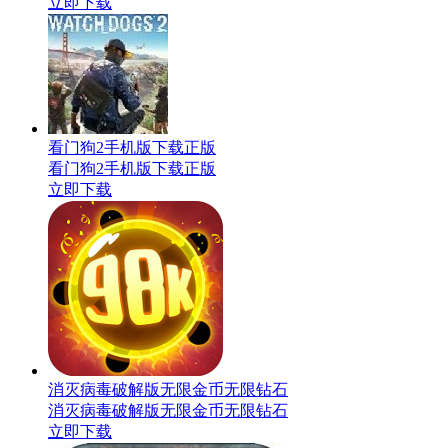
立即下载
看门狗2手机版下载正版
看门狗2手机版下载正版
立即下载
消灭病毒破解版无限金币无限钻石
消灭病毒破解版无限金币无限钻石
立即下载