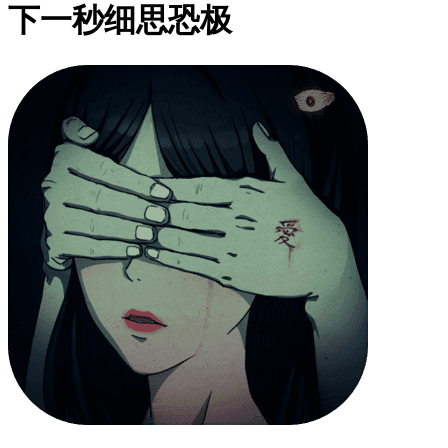
下一秒细思恐极