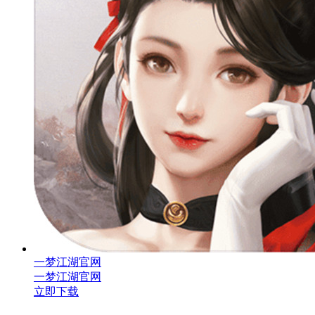
一梦江湖官网
一梦江湖官网
立即下载