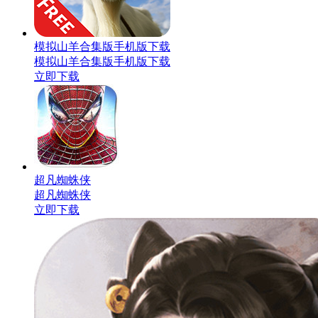
模拟山羊合集版手机版下载
模拟山羊合集版手机版下载
立即下载
超凡蜘蛛侠
超凡蜘蛛侠
立即下载