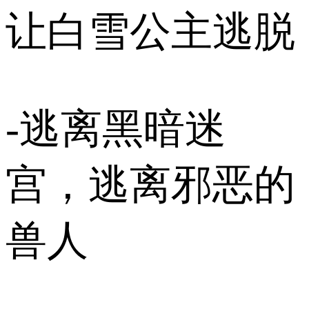
让白雪公主逃脱
-逃离黑暗迷
宫，逃离邪恶的
兽人