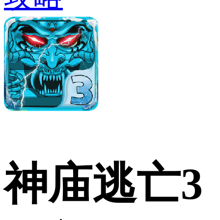
神庙逃亡3