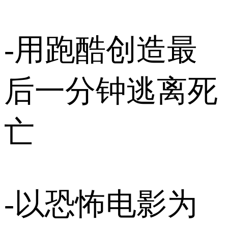
-用跑酷创造最
后一分钟逃离死
亡
-以恐怖电影为