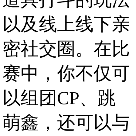
以及线上线下亲
密社交圈。在比
赛中，你不仅可
以组团CP、跳
萌鑫，还可以与