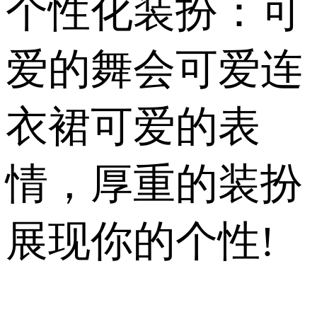
个性化装扮：可
爱的舞会可爱连
衣裙可爱的表
情，厚重的装扮
展现你的个性!