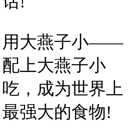
话!
用大燕子小——
配上大燕子小
吃，成为世界上
最强大的食物!