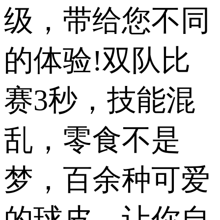
级，带给您不同
的体验!双队比
赛3秒，技能混
乱，零食不是
梦，百余种可爱
的球皮，让你自