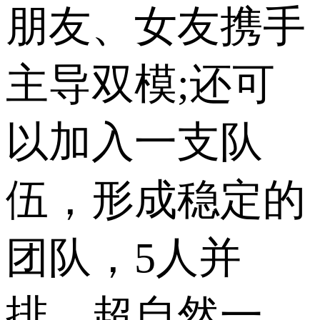
朋友、女友携手
主导双模;还可
以加入一支队
伍，形成稳定的
团队，5人并
排，超自然一