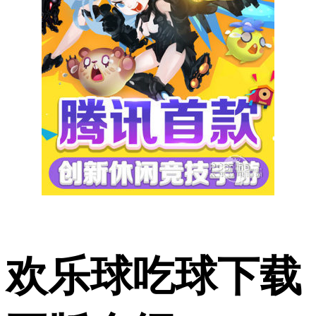
欢乐球吃球下载