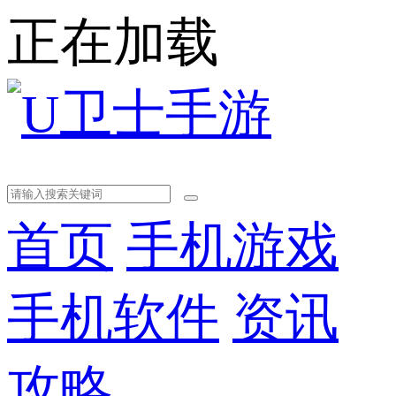
正在加载
首页
手机游戏
手机软件
资讯
攻略