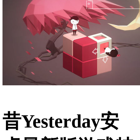
昔Yesterday安