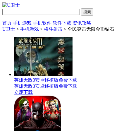
首页
手机游戏
手机软件
软件下载
资讯攻略
U卫士
>
手机游戏
>
格斗射击
> 全民突击无限金币钻石
英雄无敌3安卓移植版免费下载
英雄无敌3安卓移植版免费下载
立即下载