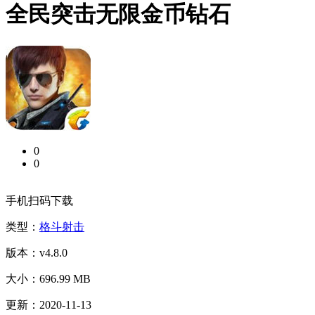
全民突击无限金币钻石
0
0
手机扫码下载
类型：
格斗射击
版本：v4.8.0
大小：696.99 MB
更新：2020-11-13