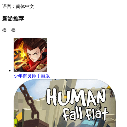
语言：简体中文
新游推荐
换一换
少年御灵师手游版