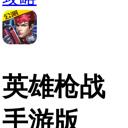
英雄枪战
手游版