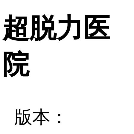
超脱力医
院
版本：