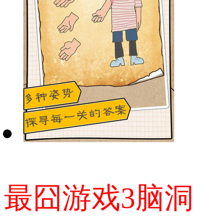
最囧游戏3脑洞