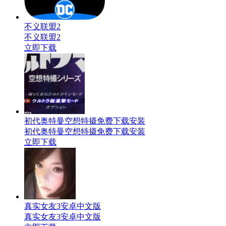
不义联盟2
不义联盟2
立即下载
初代奥特曼空想特摄免费下载安装
初代奥特曼空想特摄免费下载安装
立即下载
真实女友3安卓中文版
真实女友3安卓中文版