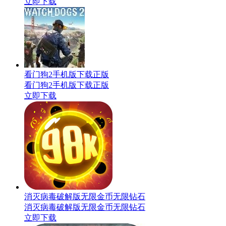
立即下载
看门狗2手机版下载正版
看门狗2手机版下载正版
立即下载
消灭病毒破解版无限金币无限钻石
消灭病毒破解版无限金币无限钻石
立即下载