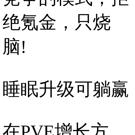
绝氪金，只烧
脑!
睡眠升级可躺赢
在PVE增长方