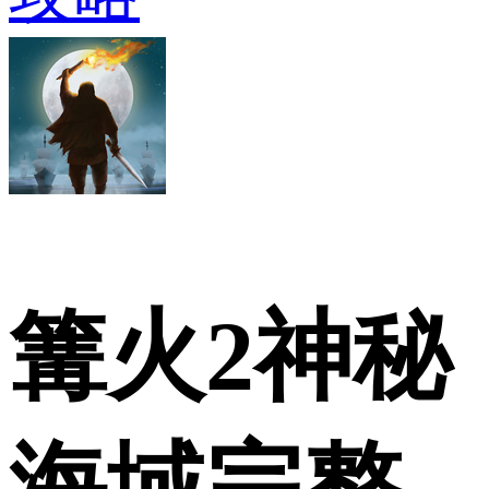
篝火2神秘
海域完整