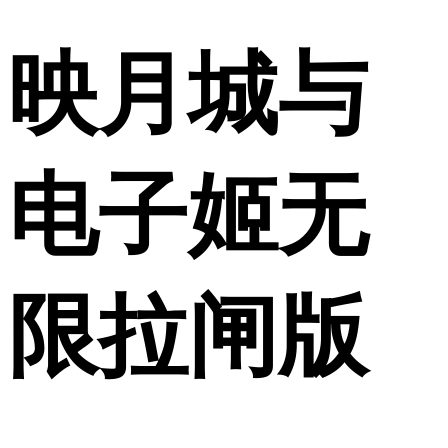
映月城与
电子姬无
限拉闸版