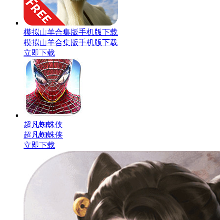
模拟山羊合集版手机版下载
模拟山羊合集版手机版下载
立即下载
超凡蜘蛛侠
超凡蜘蛛侠
立即下载