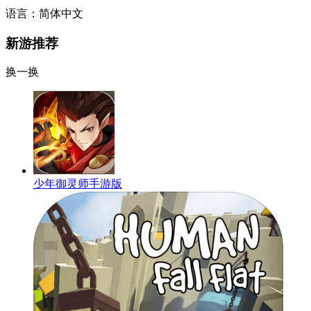
语言：简体中文
新游推荐
换一换
少年御灵师手游版