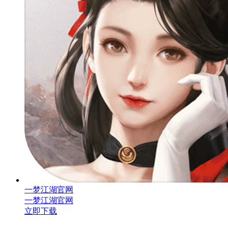
一梦江湖官网
一梦江湖官网
立即下载