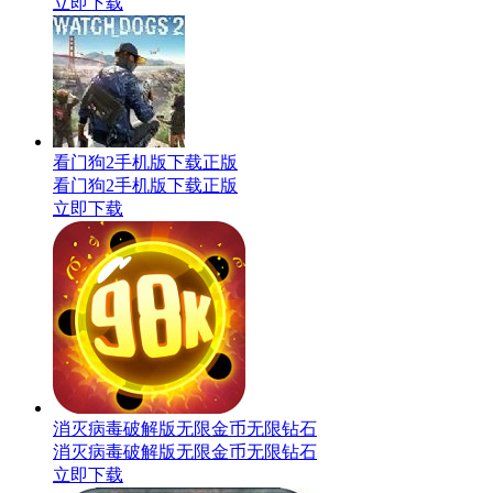
立即下载
看门狗2手机版下载正版
看门狗2手机版下载正版
立即下载
消灭病毒破解版无限金币无限钻石
消灭病毒破解版无限金币无限钻石
立即下载