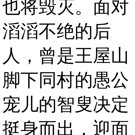
也将毁灭。面对
滔滔不绝的后
人，曾是王屋山
脚下同村的愚公
宠儿的智叟决定
挺身而出，迎面