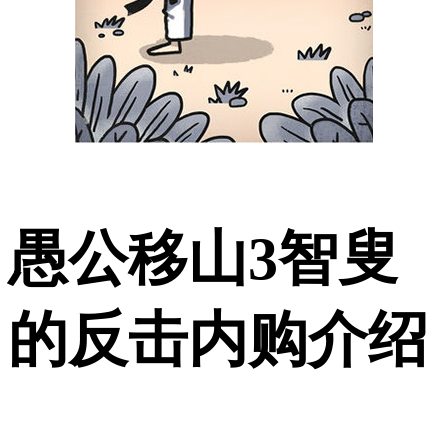
愚公移山3智叟
的反击内购介绍