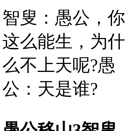
智叟：愚公，你
这么能生，为什
么不上天呢?愚
公：天是谁?
愚公移山3智叟