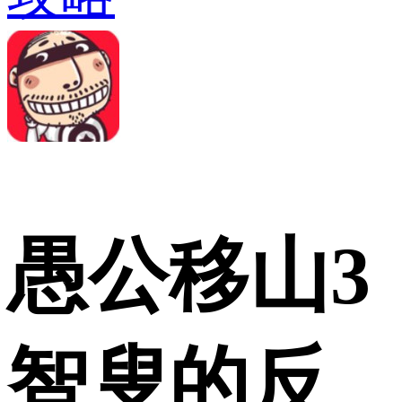
愚公移山3
智叟的反