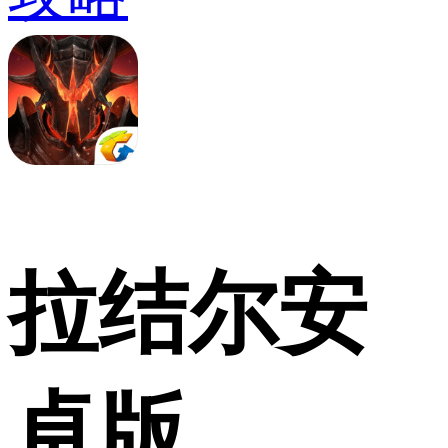
拉结尔安
卓版