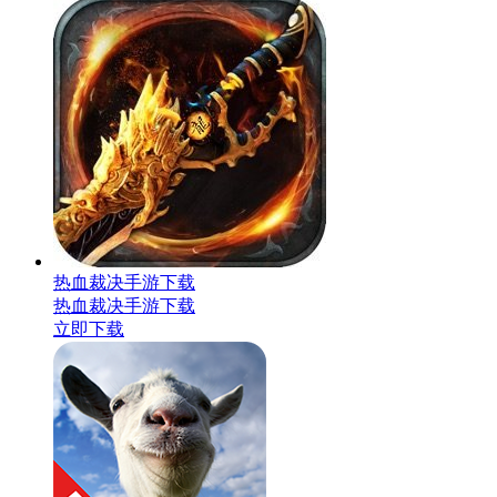
热血裁决手游下载
热血裁决手游下载
立即下载