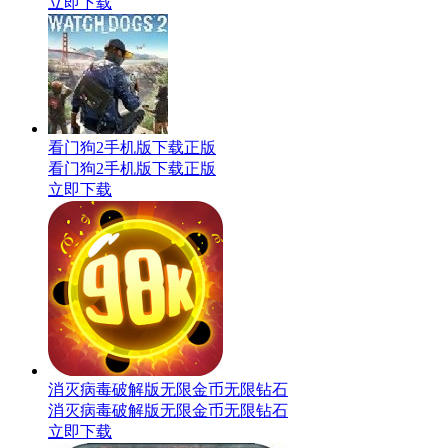
立即下载
看门狗2手机版下载正版
看门狗2手机版下载正版
立即下载
消灭病毒破解版无限金币无限钻石
消灭病毒破解版无限金币无限钻石
立即下载