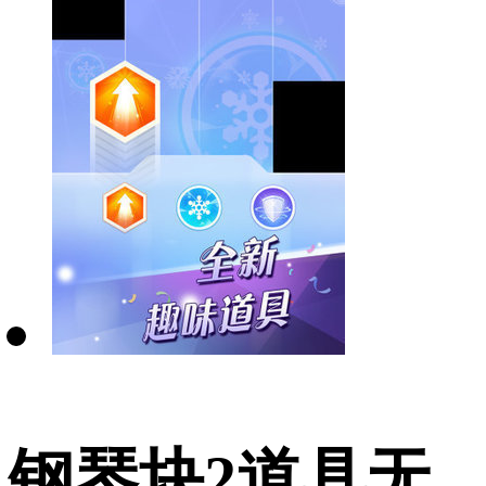
钢琴块2道具无