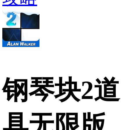
钢琴块2道
具无限版