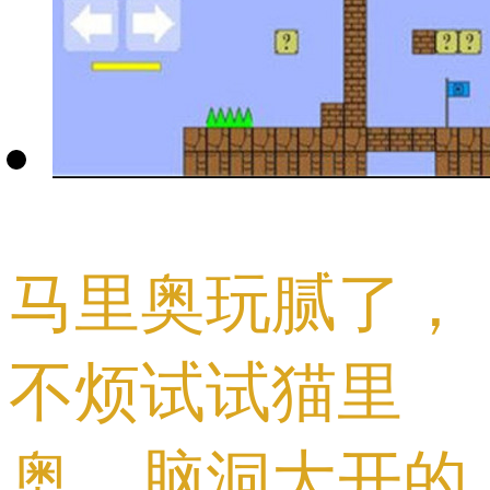
马里奥玩腻了，
不烦试试猫里
奥，脑洞大开的