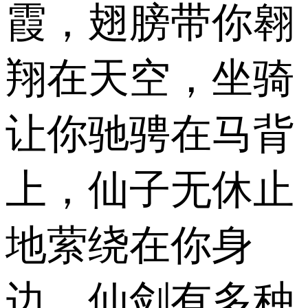
霞，翅膀带你翱
翔在天空，坐骑
让你驰骋在马背
上，仙子无休止
地萦绕在你身
边，仙剑有多种