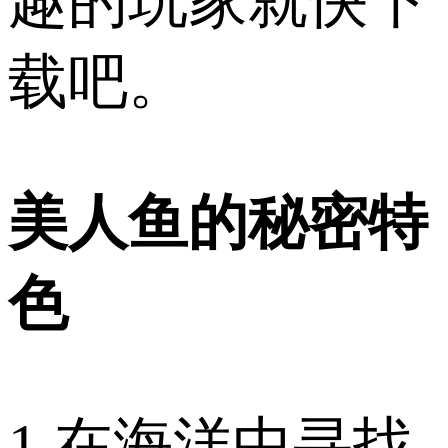
趣的玩家就快下
载吧。
美人鱼的秘密特
色
1.在海洋中寻找