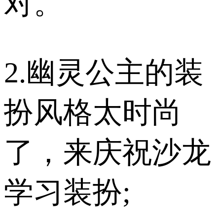
对。
2.幽灵公主的装
扮风格太时尚
了，来庆祝沙龙
学习装扮;