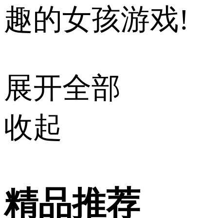
趣的女孩游戏!
展开全部
收起
精品推荐