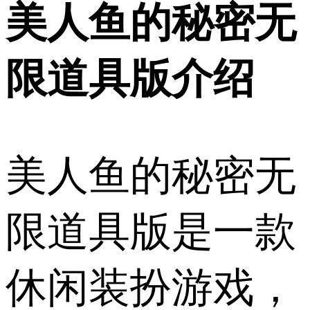
美人鱼的秘密无
限道具版介绍
美人鱼的秘密无
限道具版是一款
休闲装扮游戏，