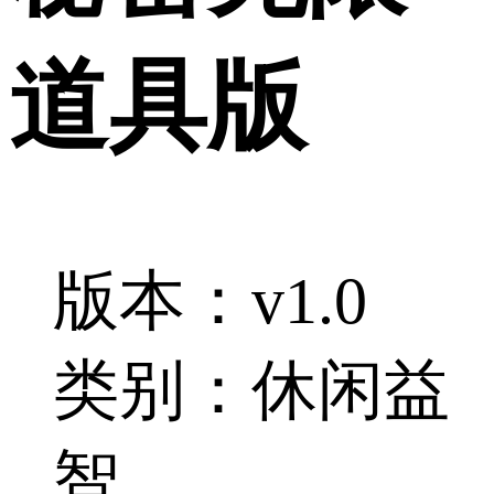
道具版
版本：v1.0
类别：休闲益
智