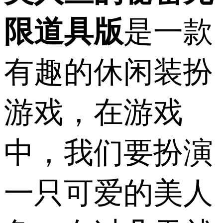
限道具版
是一款
有趣的休闲装扮
游戏，在游戏
中，我们要扮演
一只可爱的美人