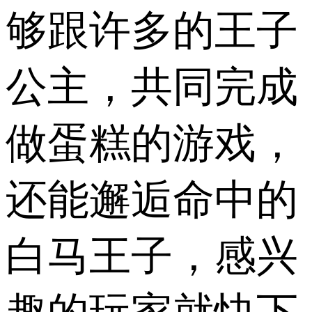
够跟许多的王子
公主，共同完成
做蛋糕的游戏，
还能邂逅命中的
白马王子，感兴