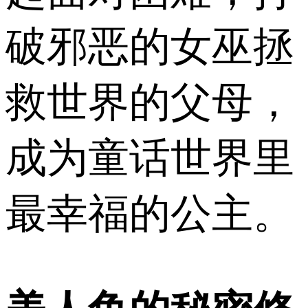
破邪恶的女巫拯
救世界的父母，
成为童话世界里
最幸福的公主。