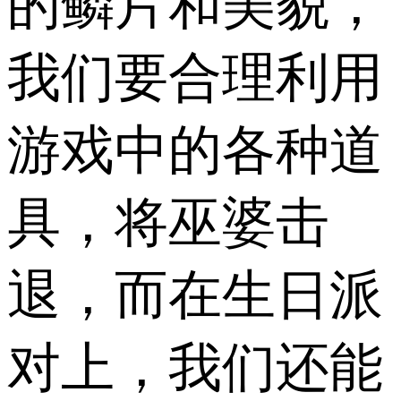
的鳞片和美貌，
我们要合理利用
游戏中的各种道
具，将巫婆击
退，而在生日派
对上，我们还能