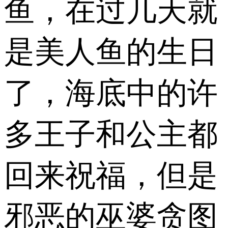
鱼，在过几天就
是美人鱼的生日
了，海底中的许
多王子和公主都
回来祝福，但是
邪恶的巫婆贪图