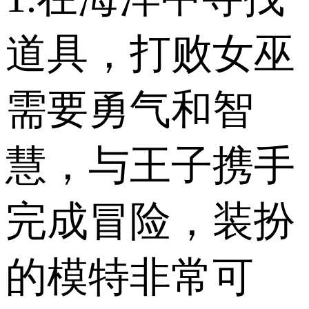
道具，打败女巫
需要勇气和智
慧，与王子携手
完成冒险，装扮
的模特非常可