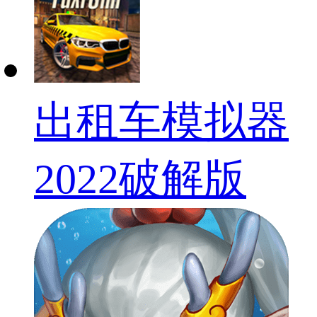
出租车模拟器
2022破解版